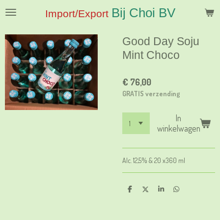
Ga
Bij Choi BV
Import/Export
direct
naar
Good Day Soju
de
hoofdinhoud
Mint Choco
€ 76,00
GRATIS verzending
In
winkelwagen
Alc. 12,5% & 20 x360 ml
D
D
S
D
e
e
h
e
l
e
a
l
e
l
r
e
n
e
n