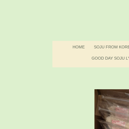
Ga
direct
naar
de
hoofdinhoud
HOME
SOJU FROM KOR
GOOD DAY SOJU L