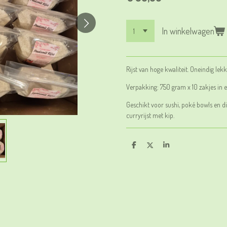
In winkelwagen
Rijst van hoge kwaliteit. Oneindig lekk
Verpakking: 750 gram x 10 zakjes in 
Geschikt voor sushi, poké bowls en di
curryrijst met kip.
D
D
S
e
e
h
l
e
a
e
l
r
n
e